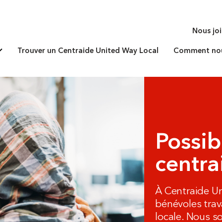
Nous jo
Trouver un Centraide United Way Local
Comment nous
Possib
centra
À Centraide Un
bénévoles trava
locale. Nous s