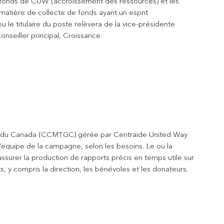
de fonds de CUW (accroissement des ressources) et les
 matière de collecte de fonds ayant un esprit
u le titulaire du poste relèvera de la vice-présidente
onseiller principal, Croissance.
ment du Canada (CCMTGC) gérée par Centraide United Way
l’équipe de la campagne, selon les besoins. Le ou la
assurer la production de rapports précis en temps utile sur
, y compris la direction, les bénévoles et les donateurs.