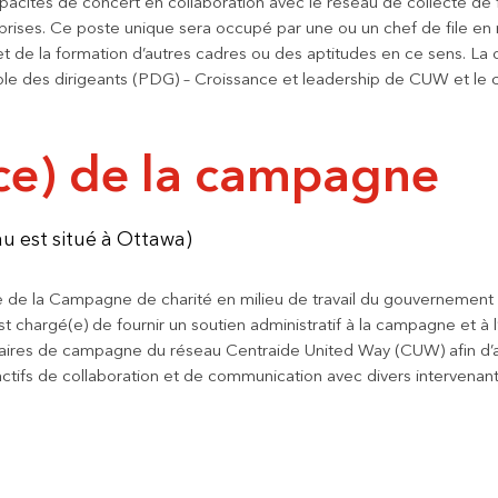
capacités de concert en collaboration avec le réseau de collecte 
treprises. Ce poste unique sera occupé par une ou un chef de file en
et de la formation d’autres cadres ou des aptitudes en ce sens. La o
Table des dirigeants (PDG) – Croissance et leadership de CUW et le c
ice) de la campagne
u est situé à Ottawa)
sable de la Campagne de charité en milieu de travail du gouverne
 chargé(e) de fournir un soutien administratif à la campagne et à 
ionnaires de campagne du réseau Centraide United Way (CUW) afin d’
ctifs de collaboration et de communication avec divers intervenants