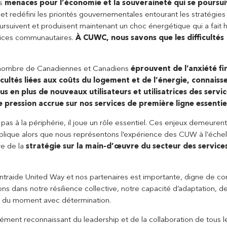
es
menaces pour l’économie et la souveraineté qui se poursu
 et redéfini les priorités gouvernementales entourant les stratégies
ursuivent et produisent maintenant un choc énergétique qui a fait 
rvices communautaires.
À CUWC, nous savons que les difficultés
d nombre de Canadiennes et Canadiens
éprouvent de l’anxiété fi
icultés liées aux coûts du logement et de l’énergie, connaiss
lus en plus de nouveaux utilisateurs et utilisatrices des servi
 pression accrue sur nos services de première ligne essentie
as à la périphérie, il joue un rôle essentiel. Ces enjeux demeuren
ublique alors que nous représentons l’expérience des CUW à l’échel
re de la
stratégie sur la main-d’œuvre du secteur des service
entraide United Way et nos partenaires est importante, digne de co
s dans notre résilience collective, notre capacité d’adaptation, d
éfi du moment avec détermination.
ndément reconnaissant du leadership et de la collaboration de tous