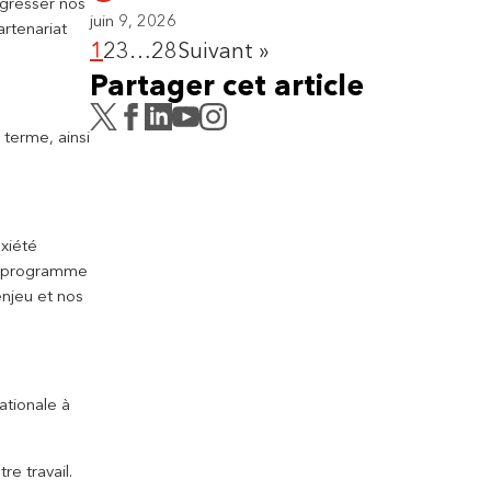
ogresser nos
juin 9, 2026
artenariat
1
2
3
…
28
Suivant »
Partager cet article
 terme, ainsi
xiété
eau programme
enjeu et nos
ationale à
re travail.