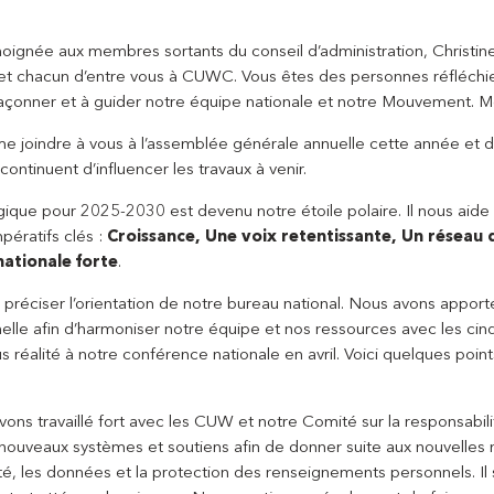
moignée aux membres sortants du conseil d’administration, Christin
e et chacun d’entre vous à CUWC. Vous êtes des personnes réfléchi
façonner et à guider notre équipe nationale et notre Mouvement. Me
 me joindre à vous à l’assemblée générale annuelle cette année et 
ontinuent d’influencer les travaux à venir.
ique pour 2025-2030 est devenu notre étoile polaire. Il nous aide 
pératifs clés :
Croissance, Une voix retentissante, Un réseau
ationale forte
.
préciser l’orientation de notre bureau national. Nous avons apport
lle afin d’harmoniser notre équipe et nos ressources avec les cinq
réalité à notre conférence nationale en avril. Voici quelques points
ons travaillé fort avec les CUW et notre Comité sur la responsabili
uveaux systèmes et soutiens afin de donner suite aux nouvelles
té, les données et la protection des renseignements personnels. Il 