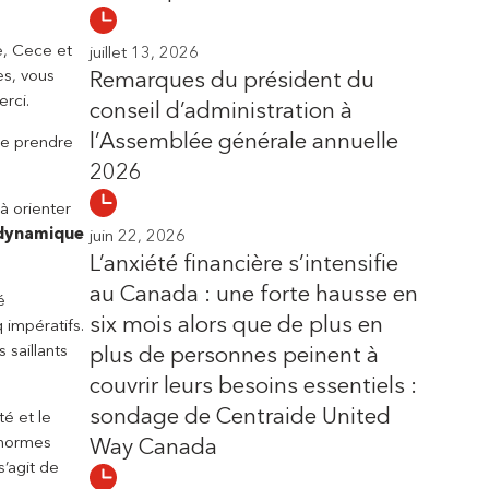
e, Cece et
juillet 13, 2026
es, vous
Remarques du président du
rci.
conseil d’administration à
l’Assemblée générale annuelle
de prendre
2026
à orienter
 dynamique
juin 22, 2026
L’anxiété financière s’intensifie
au Canada : une forte hausse en
é
six mois alors que de plus en
 impératifs.
 saillants
plus de personnes peinent à
couvrir leurs besoins essentiels :
sondage de Centraide United
té et le
 normes
Way Canada
s’agit de