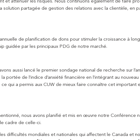
t et atténuer les risques. Nous continuons également de faire pr
 solution partagée de gestion des relations avec la clientèle, en p
nnuelle de planification de dons pour stimuler la croissance à long
ship guidée par les principaux PDG de notre marché.
vons aussi lancé le premier sondage national de recherche sur l’an
i la portée de l’indice d’anxiété financière en l’intégrant au nouv
e, ce qui a permis aux CUW de mieux faire connaître cet important 
ntionné, nous avons planifié et mis en œuvre notre Conférence n
e cadre de celle-ci.
es difficultés mondiales et nationales qui affectent le Canada et not