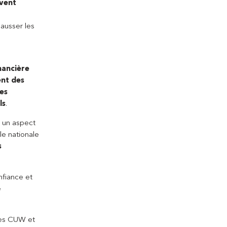
ivent
hausser les
nancière
ent des
ces
ls
.
t un aspect
le nationale
s
nfiance et
e
 les CUW et