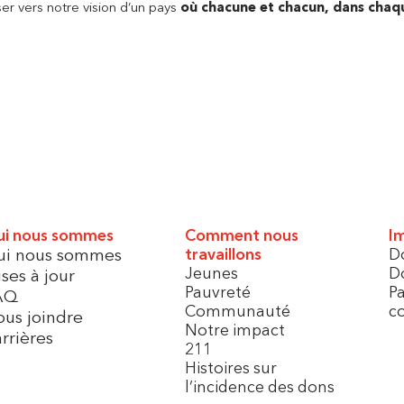
r vers notre vision d’un pays
où chacune et chacun, dans chaq
i nous sommes
Comment nous
Im
ui nous sommes
travaillons
D
Jeunes
Do
ses à jour
Pauvreté
Pa
AQ
Communauté
co
us joindre
Notre impact
rrières
211
Histoires sur
l’incidence des dons